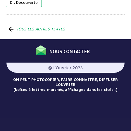
D : Découverte
TOUS LES AUTRES TEXTES
NOUS CONTACTER
Menu
Pied
© L'Ouvrier 2026
de
page
ON PEUT PHOTOCOPIER, FAIRE CONNAITRE, DIFFUSER
L’OUVRIER
(boîtes à lettres, marchés, affichages dans les cités...)