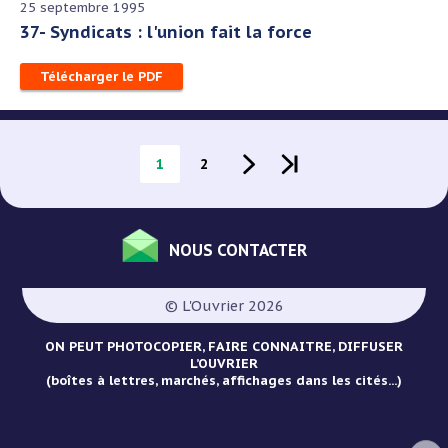
25 septembre 1995
37- Syndicats : l'union fait la force
Télécharger le PDF
Pagination
Page
1
Page
2
NOUS CONTACTER
Menu
Pied
© L'Ouvrier 2026
de
page
ON PEUT PHOTOCOPIER, FAIRE CONNAITRE, DIFFUSER
L’OUVRIER
(boîtes à lettres, marchés, affichages dans les cités...)