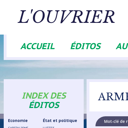
Aller
au
L'OUVRIER
contenu
principal
ACCUEIL
ÉDITOS
AU
Navigation
principale
INDEX DES
ARMÉ
ÉDITOS
Economie
État et politique