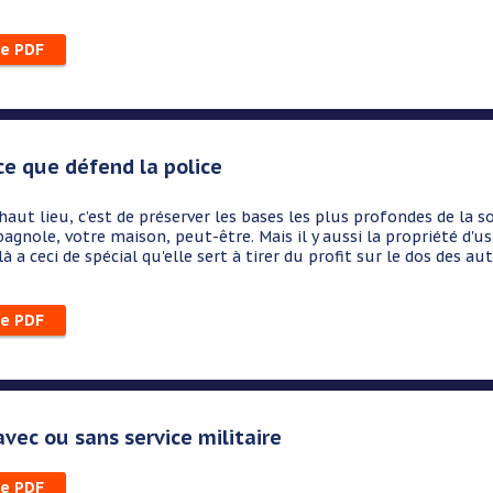
le PDF
 ce que défend la police
en haut lieu, c’est de préserver les bases les plus profondes de la so
bagnole, votre maison, peut-être. Mais il y aussi la propriété d'u
à a ceci de spécial qu'elle sert à tirer du profit sur le dos des autr
le PDF
avec ou sans service militaire
le PDF