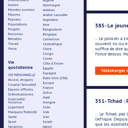
Intellectuels
Algérie
Jeunes
Allemagne
Mondes ouvriers
Antilles
Pauvres
Arabie saoudite
Paysans
Argentine
385- Le jeune
Populations
Asie
Progrès
Bangladesh
Racismes
Belgique
... Le policier a 
Retraites
Cameroun
souvent vu ou en
Travail
Centrafrique
suffira de dire q
Vieux
Chine
foncé dessus. Mai
Congo
Corée
Vie
Côte d'Ivoire
quotidienne
Égypte
Télécharger 
Espagne
VIE PERSONNELLE
Etats-Unis (USA)
Alcool, drogues
Europe
Couple/ Sexualité
France
Espoirs officiels
Grèce
Individualismes
Haïti
Insécurité/
351- Tchad : 
Violence
Hongrie
Logement
Inde
Marques/ Publicité
Irak
… Le Tchad, pas 
Santé
Iran
l’Afrique. Depuis
Sport
Israël
que les islamist
Vacances
Japon