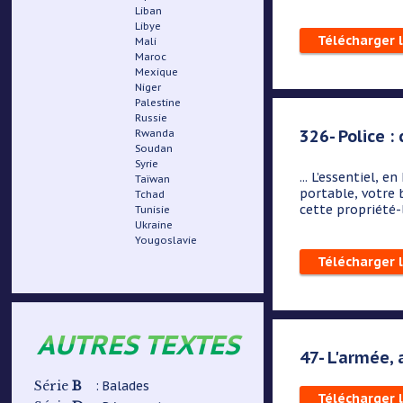
Liban
Libye
Télécharger 
Mali
Maroc
Mexique
Niger
Palestine
Russie
326- Police :
Rwanda
Soudan
Syrie
... L’essentiel, 
Taïwan
portable, votre 
Tchad
cette propriété-l
Tunisie
Ukraine
Yougoslavie
Télécharger 
AUTRES TEXTES
47- L'armée, 
B
: Balades
Série
Télécharger 