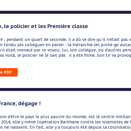
, le policier et les Première classe
tiré ; pendant un quart de seconde, il a dû se dire qu’il n’était pas 
-tendu ses collègues en parler : la hiérarchie les protè-ge autant 
u’il était menacé par ce voyou, lui, son collègue, ou d’autres pers
s voilà, le policier ne le sait pas : il a été filmé. Son tir va provo
le PDF
France, dégage !
loin d’être le pays le plus pauvre du monde, est le centre militai
 2014, elle y mène l’opération Barkhane contre les islamistes de l
es ne naissent. En fait, elle y a toujours été depuis la colonisati