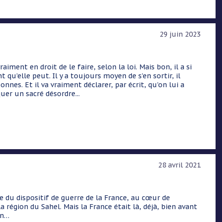
29 juin 2023
vraiment en droit de le faire, selon la loi. Mais bon, il a si
qu’elle peut. Il y a toujours moyen de s’en sortir, il
onnes. Et il va vraiment déclarer, par écrit, qu’on lui a
quer un sacré désordre...
28 avril 2021
re du dispositif de guerre de la France, au cœur de
a région du Sahel. Mais la France était là, déjà, bien avant
on…