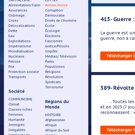
CAPITALISME
LUTTES
Alimentation/ Faim
Armée, Police
Assurances
Corruption
Chômage
Démocratie
413- Guerre :
Crises
Droits de l'homme
Délocalisations
École
Dette
Écologie
La guerre est un
Eau
Élections
guerre, non à l'a
Exploitations
Fascismes
Impérialisme
Justice/Prisons
Mondialisation
Impôts
Télécharger 
Nucléaire
Médias/ Télévision
Pétrole
Partis
Prix
Populismes
Protection sociale
Religions
Transports
Révolution
Syndicats
389- Révolte 
Terrorisme
Société
COMMUNISME
Régions du
…Toutes les révo
Climat
Monde
et en 2023 (7 jou
Classes riches
reconnaissent : 
Femmes
HISTOIRE
Humanité
Afghanistan
Immigrés
Afrique
Télécharger 
Inégalités
Afrique du Sud