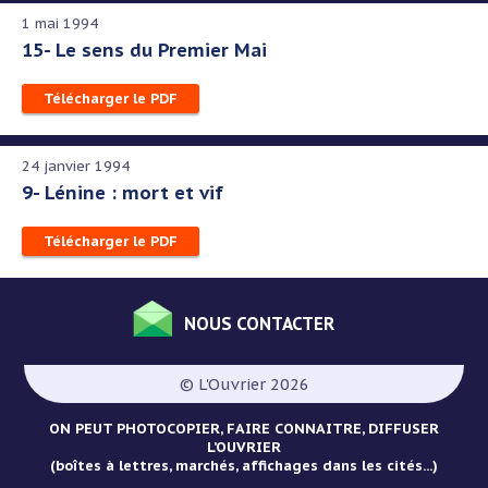
1 mai 1994
15- Le sens du Premier Mai
Télécharger le PDF
24 janvier 1994
9- Lénine : mort et vif
Télécharger le PDF
NOUS CONTACTER
Menu
Pied
© L'Ouvrier 2026
de
page
ON PEUT PHOTOCOPIER, FAIRE CONNAITRE, DIFFUSER
L’OUVRIER
(boîtes à lettres, marchés, affichages dans les cités...)