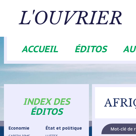
Aller
au
L'OUVRIER
contenu
principal
ACCUEIL
ÉDITOS
AU
Navigation
principale
INDEX DES
AFRI
ÉDITOS
Economie
État et politique