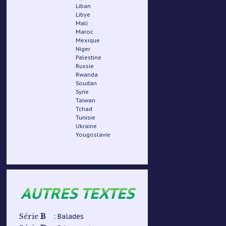
Liban
Libye
Mali
Maroc
Mexique
Niger
Palestine
Russie
Rwanda
Soudan
Syrie
Taïwan
Tchad
Tunisie
Ukraine
Yougoslavie
AUTRES TEXTES
B
: Balades
Série