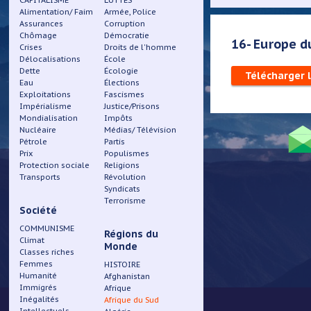
CAPITALISME
LUTTES
Alimentation/ Faim
Armée, Police
Assurances
Corruption
Chômage
Démocratie
16- Europe du
Crises
Droits de l'homme
Délocalisations
École
Dette
Écologie
Télécharger 
Eau
Élections
Exploitations
Fascismes
Impérialisme
Justice/Prisons
Mondialisation
Impôts
Nucléaire
Médias/ Télévision
Pétrole
Partis
Prix
Populismes
Protection sociale
Religions
Menu
Transports
Révolution
Syndicats
Pied
Terrorisme
Société
de
COMMUNISME
Régions du
Climat
Monde
page
Classes riches
Femmes
HISTOIRE
Humanité
Afghanistan
Immigrés
Afrique
Inégalités
Afrique du Sud