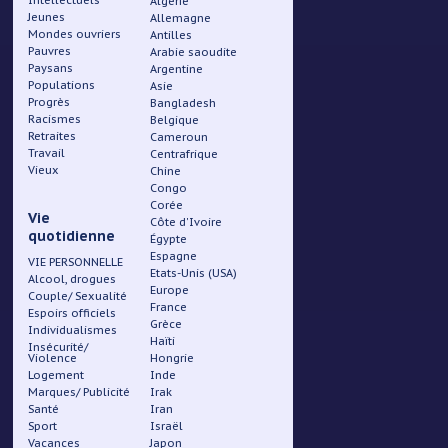
Intellectuels
Algérie
Jeunes
Allemagne
Mondes ouvriers
Antilles
Pauvres
Arabie saoudite
Paysans
Argentine
Populations
Asie
Progrès
Bangladesh
Racismes
Belgique
Retraites
Cameroun
Travail
Centrafrique
Vieux
Chine
Congo
Corée
Vie
Côte d'Ivoire
quotidienne
Égypte
Espagne
VIE PERSONNELLE
Etats-Unis (USA)
Alcool, drogues
Europe
Couple/ Sexualité
France
Espoirs officiels
Grèce
Individualismes
Haïti
Insécurité/
Violence
Hongrie
Logement
Inde
Marques/ Publicité
Irak
Santé
Iran
Sport
Israël
Vacances
Japon