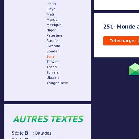
Liban
Libye
Mali
Maroc
Mexique
251- Monde a
Niger
Palestine
Télécharger 
Russie
Rwanda
Soudan
Syrie
Taïwan
Tchad
Tunisie
Ukraine
Menu
Yougoslavie
Pied
de
AUTRES TEXTES
page
B
: Balades
Série