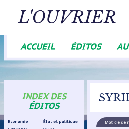
Aller
au
L'OUVRIER
contenu
principal
ACCUEIL
ÉDITOS
AU
Navigation
principale
INDEX DES
SYRI
ÉDITOS
Economie
État et politique