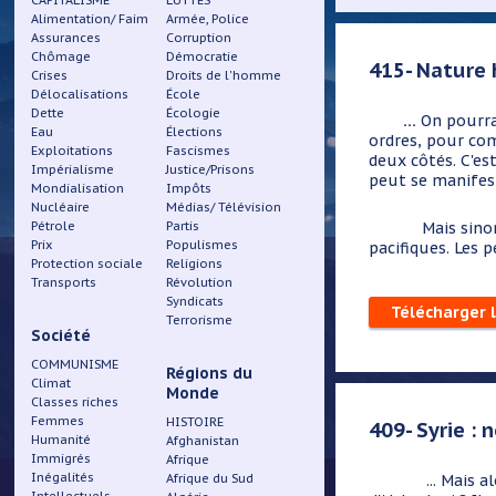
CAPITALISME
LUTTES
Alimentation/ Faim
Armée, Police
Assurances
Corruption
Chômage
Démocratie
415- Nature 
Crises
Droits de l'homme
Délocalisations
École
Dette
Écologie
…
On pourrai
Eau
Élections
ordres, pour com
Exploitations
Fascismes
deux côtés. C'est
Impérialisme
Justice/Prisons
peut se manifes
Mondialisation
Impôts
Nucléaire
Médias/ Télévision
Pétrole
Partis
Mais sinon, dan
Prix
Populismes
pacifiques. Les 
Protection sociale
Religions
Transports
Révolution
Syndicats
Télécharger 
Terrorisme
Société
COMMUNISME
Régions du
Climat
Monde
Classes riches
Femmes
HISTOIRE
409- Syrie : 
Humanité
Afghanistan
Immigrés
Afrique
Inégalités
Afrique du Sud
... Mais alors, 