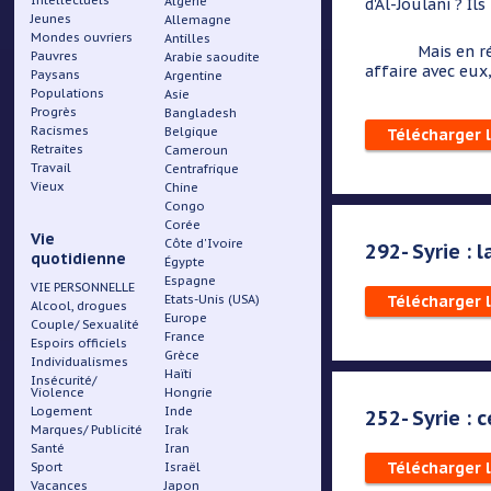
Intellectuels
Algérie
d'Al-Joulani ? Il
Jeunes
Allemagne
Mondes ouvriers
Antilles
Mais en réalité,
Pauvres
Arabie saoudite
affaire avec eux,
Paysans
Argentine
Populations
Asie
Progrès
Bangladesh
Racismes
Belgique
Télécharger 
Retraites
Cameroun
Travail
Centrafrique
Vieux
Chine
Congo
Corée
Vie
Côte d'Ivoire
292- Syrie : 
quotidienne
Égypte
Espagne
VIE PERSONNELLE
Etats-Unis (USA)
Télécharger 
Alcool, drogues
Europe
Couple/ Sexualité
France
Espoirs officiels
Grèce
Individualismes
Haïti
Insécurité/
Violence
Hongrie
Logement
Inde
252- Syrie : 
Marques/ Publicité
Irak
Santé
Iran
Télécharger 
Sport
Israël
Vacances
Japon