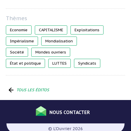
Economie
CAPITALISME
Exploitations
Impérialisme
Mondialisation
Société
Mondes ouvriers
État et politique
LUTTES
Syndicats
TOUS LES ÉDITOS
NOUS CONTACTER
Menu
Pied
© L'Ouvrier 2026