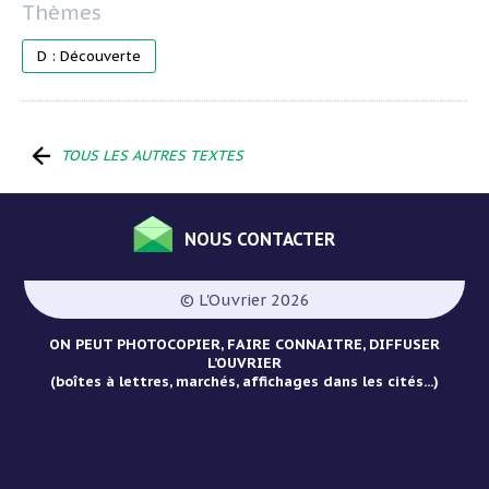
D : Découverte
TOUS LES AUTRES TEXTES
NOUS CONTACTER
Menu
Pied
© L'Ouvrier 2026
de
page
ON PEUT PHOTOCOPIER, FAIRE CONNAITRE, DIFFUSER
L’OUVRIER
(boîtes à lettres, marchés, affichages dans les cités...)