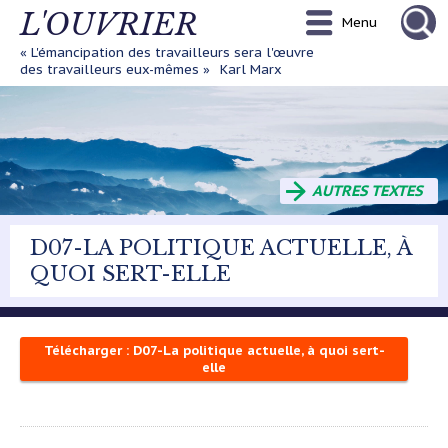
Aller
L'OUVRIER
Menu
au
contenu
« L'émancipation des travailleurs sera l'œuvre
principal
des travailleurs eux-mêmes »
Karl Marx
AUTRES TEXTES
D07-LA POLITIQUE ACTUELLE, À
QUOI SERT-ELLE
Télécharger : D07-La politique actuelle, à quoi sert-
elle