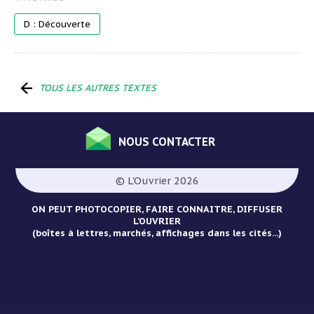
D : Découverte
TOUS LES AUTRES TEXTES
NOUS CONTACTER
Menu
Pied
© L'Ouvrier 2026
de
page
ON PEUT PHOTOCOPIER, FAIRE CONNAITRE, DIFFUSER
L’OUVRIER
(boîtes à lettres, marchés, affichages dans les cités...)