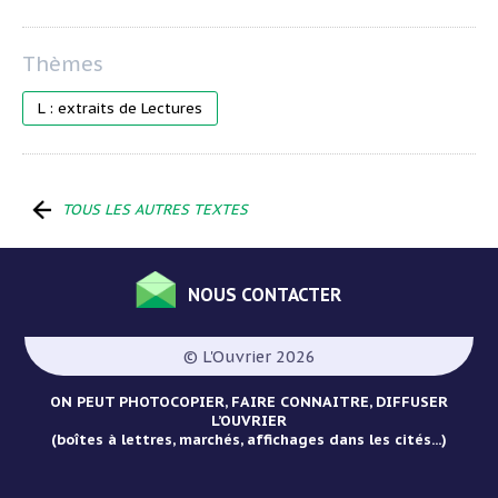
L : extraits de Lectures
TOUS LES AUTRES TEXTES
NOUS CONTACTER
Menu
Pied
© L'Ouvrier 2026
de
page
ON PEUT PHOTOCOPIER, FAIRE CONNAITRE, DIFFUSER
L’OUVRIER
(boîtes à lettres, marchés, affichages dans les cités...)