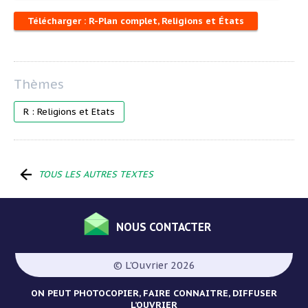
Télécharger : R-Plan complet, Religions et États
R : Religions et Etats
TOUS LES AUTRES TEXTES
NOUS CONTACTER
Menu
Pied
© L'Ouvrier 2026
de
page
ON PEUT PHOTOCOPIER, FAIRE CONNAITRE, DIFFUSER
L’OUVRIER