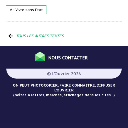
V : Vivre sans État
TOUS LES AUTRES TEXTES
NOUS CONTACTER
Menu
Pied
© L'Ouvrier 2026
de
page
ON PEUT PHOTOCOPIER, FAIRE CONNAITRE, DIFFUSER
L’OUVRIER
(boîtes à lettres, marchés, affichages dans les cités...)