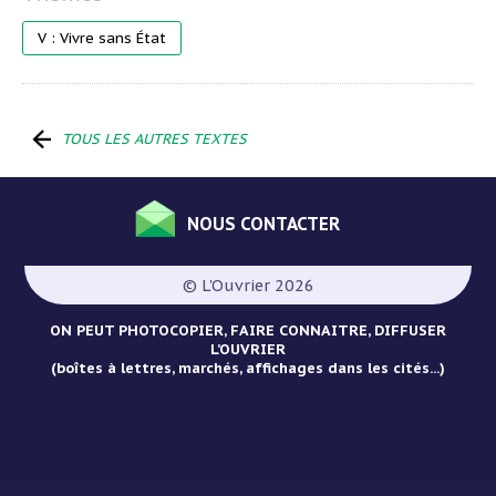
V : Vivre sans État
TOUS LES AUTRES TEXTES
NOUS CONTACTER
Menu
Pied
© L'Ouvrier 2026
de
page
ON PEUT PHOTOCOPIER, FAIRE CONNAITRE, DIFFUSER
L’OUVRIER
(boîtes à lettres, marchés, affichages dans les cités...)