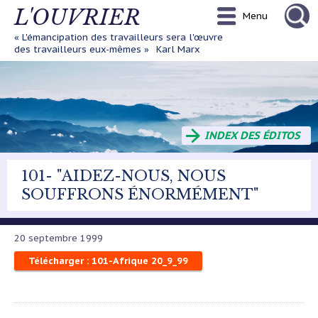
Aller
L'OUVRIER
Menu
au
contenu
« L'émancipation des travailleurs sera l'œuvre
principal
des travailleurs eux-mêmes »
Karl Marx
INDEX DES ÉDITOS
101- "AIDEZ-NOUS, NOUS
SOUFFRONS ÉNORMÉMENT"
20 septembre 1999
Télécharger : 101-Afrique 20_9_99