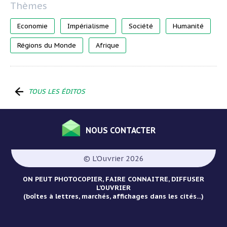
Economie
Impérialisme
Société
Humanité
Régions du Monde
Afrique
TOUS LES ÉDITOS
NOUS CONTACTER
Menu
Pied
© L'Ouvrier 2026
de
page
ON PEUT PHOTOCOPIER, FAIRE CONNAITRE, DIFFUSER
L’OUVRIER
(boîtes à lettres, marchés, affichages dans les cités...)