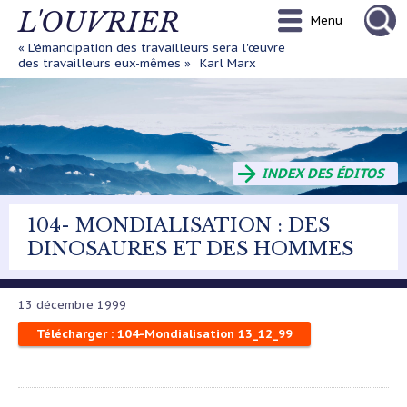
Aller
L'OUVRIER
Menu
au
contenu
« L'émancipation des travailleurs sera l'œuvre
principal
des travailleurs eux-mêmes »
Karl Marx
INDEX DES ÉDITOS
104- MONDIALISATION : DES
DINOSAURES ET DES HOMMES
13 décembre 1999
Télécharger : 104-Mondialisation 13_12_99