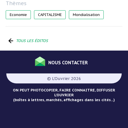
Economie
CAPITALISME
Mondialisation
TOUS LES ÉDITOS
NOUS CONTACTER
Menu
Pied
© L'Ouvrier 2026
de
page
ON PEUT PHOTOCOPIER, FAIRE CONNAITRE, DIFFUSER
L’OUVRIER
(boîtes à lettres, marchés, affichages dans les cités...)