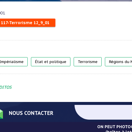
001
: 117-Terrorisme 12_9_01
Impérialisme
État et politique
Terrorisme
Régions du
DITOS
NOUS CONTACTER
ON PEUT PHOTOC