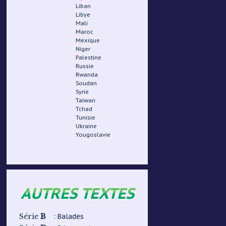
Liban
Libye
Mali
Maroc
Mexique
Niger
Palestine
Russie
Rwanda
Soudan
Syrie
Taïwan
Tchad
Tunisie
Ukraine
Yougoslavie
AUTRES TEXTES
B
: Balades
Série