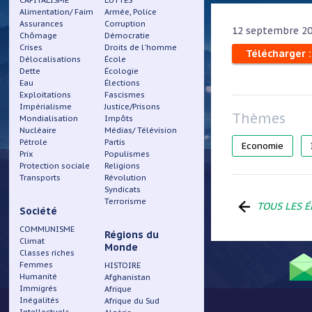
CAPITALISME
LUTTES
Alimentation/ Faim
Armée, Police
Assurances
Corruption
12 septembre 2
Chômage
Démocratie
Crises
Droits de l'homme
Télécharger 
Délocalisations
École
Dette
Écologie
Eau
Élections
Exploitations
Fascismes
Impérialisme
Justice/Prisons
Mondialisation
Impôts
Nucléaire
Médias/ Télévision
Pétrole
Partis
Economie
Prix
Populismes
Protection sociale
Religions
Transports
Révolution
Syndicats
Terrorisme
TOUS LES É
Société
COMMUNISME
Régions du
Climat
Monde
Classes riches
Femmes
HISTOIRE
Humanité
Afghanistan
Immigrés
Afrique
Menu
Inégalités
Afrique du Sud