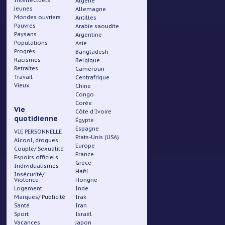
Intellectuels
Algérie
Jeunes
Pied
Allemagne
Mondes ouvriers
Antilles
Pauvres
Arabie saoudite
de
Paysans
Argentine
Populations
Asie
page
Progrès
Bangladesh
Racismes
Belgique
Retraites
Cameroun
Travail
Centrafrique
Vieux
Chine
Congo
Corée
Vie
Côte d'Ivoire
quotidienne
Égypte
Espagne
VIE PERSONNELLE
Etats-Unis (USA)
Alcool, drogues
Europe
Couple/ Sexualité
France
Espoirs officiels
Grèce
Individualismes
Haïti
Insécurité/
Violence
Hongrie
Logement
Inde
Marques/ Publicité
Irak
Santé
Iran
Sport
Israël
Vacances
Japon