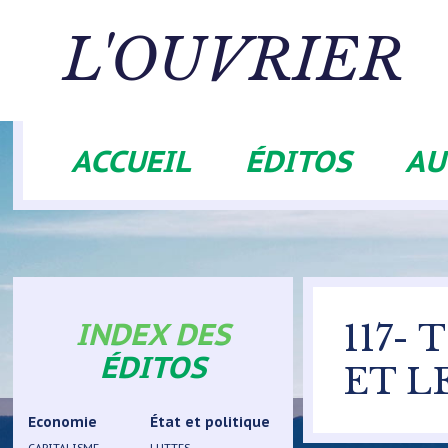
Aller
au
L'OUVRIER
contenu
principal
ACCUEIL
ÉDITOS
AU
Navigation
principale
INDEX DES
117-
ÉDITOS
ET L
Economie
État et politique