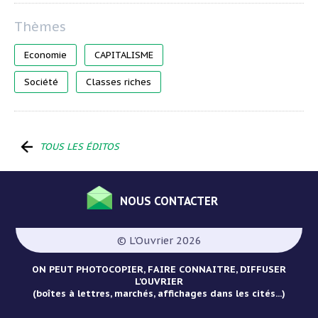
Economie
CAPITALISME
Société
Classes riches
TOUS LES ÉDITOS
NOUS CONTACTER
Menu
Pied
© L'Ouvrier 2026
de
page
ON PEUT PHOTOCOPIER, FAIRE CONNAITRE, DIFFUSER
L’OUVRIER
(boîtes à lettres, marchés, affichages dans les cités...)