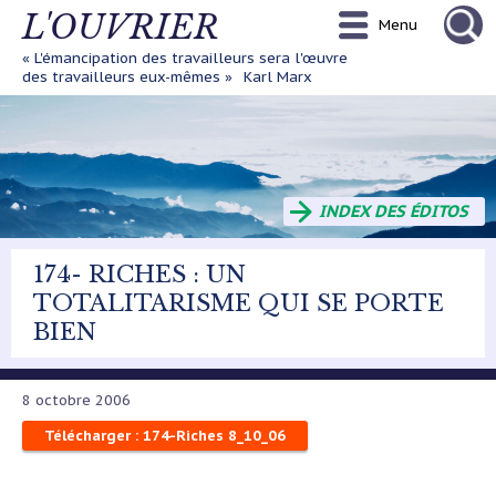
Aller
L'OUVRIER
Menu
au
contenu
« L'émancipation des travailleurs sera l'œuvre
principal
des travailleurs eux-mêmes »
Karl Marx
INDEX DES ÉDITOS
174- RICHES : UN
TOTALITARISME QUI SE PORTE
BIEN
8 octobre 2006
Télécharger : 174-Riches 8_10_06