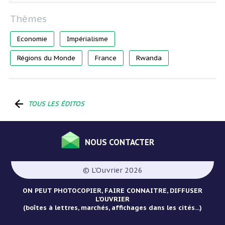
Economie
Impérialisme
Régions du Monde
France
Rwanda
TOUS LES ÉDITOS
NOUS CONTACTER
Menu
Pied
© L'Ouvrier 2026
de
page
ON PEUT PHOTOCOPIER, FAIRE CONNAITRE, DIFFUSER
L’OUVRIER
(boîtes à lettres, marchés, affichages dans les cités...)