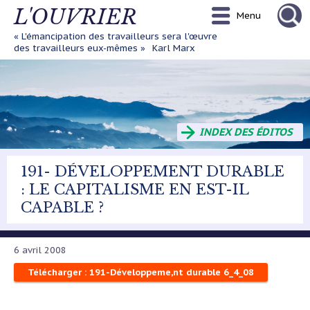
Aller
L'OUVRIER
Menu
au
contenu
« L'émancipation des travailleurs sera l'œuvre
principal
des travailleurs eux-mêmes »
Karl Marx
INDEX DES ÉDITOS
191- DÉVELOPPEMENT DURABLE
: LE CAPITALISME EN EST-IL
CAPABLE ?
6 avril 2008
Télécharger : 191-Développeme,nt durable 6_4_08