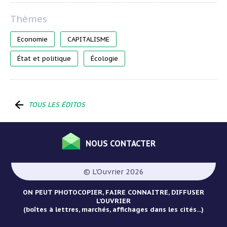
Economie
CAPITALISME
État et politique
Écologie
TOUS LES ÉDITOS
NOUS CONTACTER
Menu
Pied
© L'Ouvrier 2026
de
page
ON PEUT PHOTOCOPIER, FAIRE CONNAITRE, DIFFUSER
L’OUVRIER
(boîtes à lettres, marchés, affichages dans les cités...)