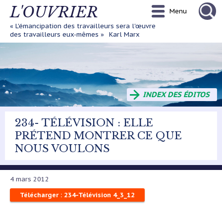
Aller
L'OUVRIER
Menu
au
contenu
« L'émancipation des travailleurs sera l'œuvre
principal
des travailleurs eux-mêmes »
Karl Marx
INDEX DES ÉDITOS
234- TÉLÉVISION : ELLE
PRÉTEND MONTRER CE QUE
NOUS VOULONS
4 mars 2012
Télécharger : 234-Télévision 4_3_12