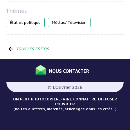
État et politique
Médias/ Télévision
TOUS LES ÉDITOS
NOUS CONTACTER
Menu
Pied
© L'Ouvrier 2026
de
page
ON PEUT PHOTOCOPIER, FAIRE CONNAITRE, DIFFUSER
L’OUVRIER
(boîtes à lettres, marchés, affichages dans les cités...)