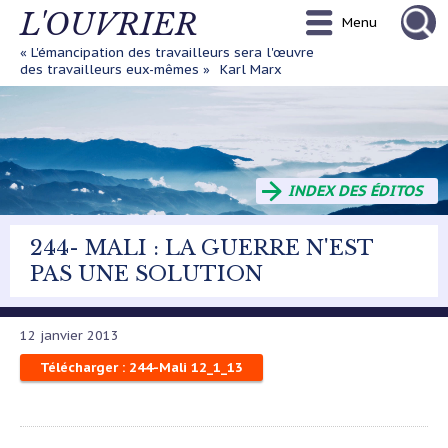
Aller
L'OUVRIER
Menu
au
contenu
« L'émancipation des travailleurs sera l'œuvre
principal
des travailleurs eux-mêmes »
Karl Marx
INDEX DES ÉDITOS
244- MALI : LA GUERRE N'EST
PAS UNE SOLUTION
12 janvier 2013
Télécharger : 244-Mali 12_1_13