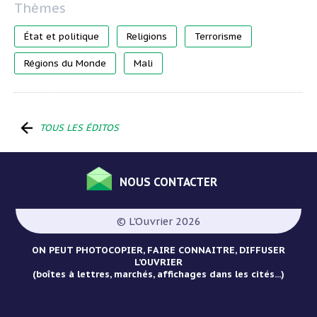
État et politique
Religions
Terrorisme
Régions du Monde
Mali
TOUS LES ÉDITOS
NOUS CONTACTER
Menu
Pied
© L'Ouvrier 2026
de
page
ON PEUT PHOTOCOPIER, FAIRE CONNAITRE, DIFFUSER
L’OUVRIER
(boîtes à lettres, marchés, affichages dans les cités...)