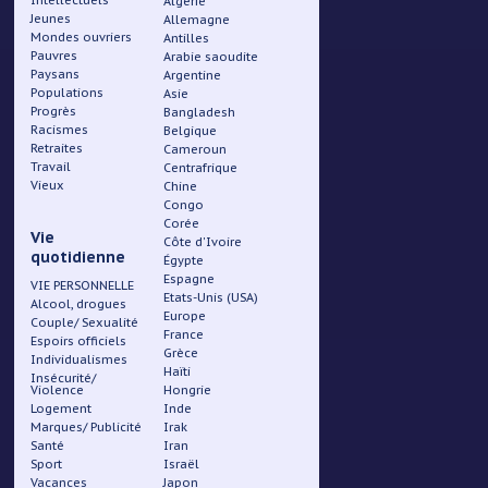
Intellectuels
Algérie
Jeunes
Pied
Allemagne
Mondes ouvriers
Antilles
Pauvres
Arabie saoudite
de
Paysans
Argentine
Populations
Asie
page
Progrès
Bangladesh
Racismes
Belgique
Retraites
Cameroun
Travail
Centrafrique
Vieux
Chine
Congo
Corée
Vie
Côte d'Ivoire
quotidienne
Égypte
Espagne
VIE PERSONNELLE
Etats-Unis (USA)
Alcool, drogues
Europe
Couple/ Sexualité
France
Espoirs officiels
Grèce
Individualismes
Haïti
Insécurité/
Violence
Hongrie
Logement
Inde
Marques/ Publicité
Irak
Santé
Iran
Sport
Israël
Vacances
Japon