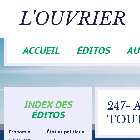
Aller
au
L'OUVRIER
contenu
principal
ACCUEIL
ÉDITOS
AU
Navigation
principale
INDEX DES
247-
ÉDITOS
TOU
Economie
État et politique