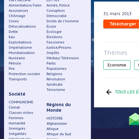
CAPITALISME
LUTTES
Alimentation/ Faim
Armée, Police
Assurances
Corruption
31 mars 2013
Chômage
Démocratie
Crises
Droits de l'homme
Télécharger 
Délocalisations
École
Dette
Écologie
Eau
Élections
Exploitations
Fascismes
Impérialisme
Justice/Prisons
Mondialisation
Impôts
Nucléaire
Médias/ Télévision
Pétrole
Partis
Economie
Prix
Populismes
Protection sociale
Religions
Transports
Révolution
Syndicats
Terrorisme
TOUS LES É
Société
COMMUNISME
Régions du
Climat
Monde
Classes riches
Femmes
HISTOIRE
Humanité
Afghanistan
Immigrés
Afrique
Menu
Inégalités
Afrique du Sud