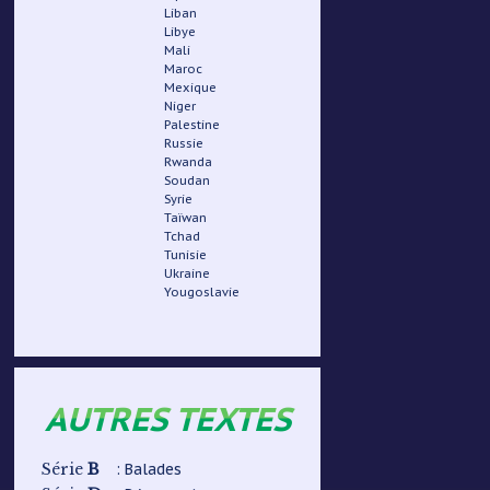
Liban
Libye
Mali
Maroc
Mexique
Niger
Palestine
Russie
Rwanda
Soudan
Syrie
Taïwan
Tchad
Tunisie
Ukraine
Yougoslavie
AUTRES TEXTES
B
: Balades
Série