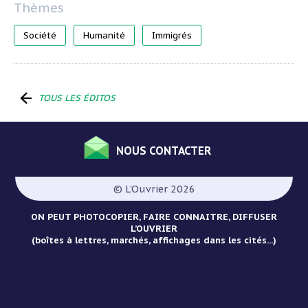
Société
Humanité
Immigrés
TOUS LES ÉDITOS
NOUS CONTACTER
Menu
Pied
© L'Ouvrier 2026
de
page
ON PEUT PHOTOCOPIER, FAIRE CONNAITRE, DIFFUSER
L’OUVRIER
(boîtes à lettres, marchés, affichages dans les cités...)