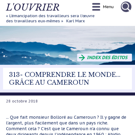
Aller
L'OUVRIER
Menu
au
contenu
« L'émancipation des travailleurs sera l'œuvre
principal
des travailleurs eux-mêmes »
Karl Marx
INDEX DES ÉDITOS
313- COMPRENDRE LE MONDE...
GRÂCE AU CAMEROUN
28 octobre 2018
... Que fait monsieur Bolloré au Cameroun ? Il y gagne de
l’argent, plus facilement que dans un pays riche.
Comment cela ? C’est que le Cameroun n’a connu que
deux dirigeants depuis l’indépendance en 1960 : Ahidjo,