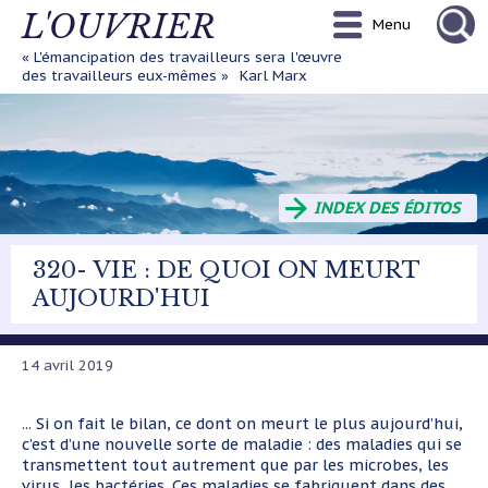
Aller
L'OUVRIER
Menu
au
contenu
« L'émancipation des travailleurs sera l'œuvre
principal
des travailleurs eux-mêmes »
Karl Marx
INDEX DES ÉDITOS
320- VIE : DE QUOI ON MEURT
AUJOURD'HUI
14 avril 2019
... Si on fait le bilan, ce dont on meurt le plus aujourd’hui,
c’est d’une nouvelle sorte de maladie : des maladies qui se
transmettent tout autrement que par les microbes, les
virus, les bactéries. Ces maladies se fabriquent dans des