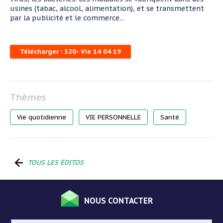
usines (tabac, alcool, alimentation), et se transmettent
par la publicité et le commerce...
Télécharger : 320- Vie 14 04 19
Vie quotidienne
VIE PERSONNELLE
Santé
TOUS LES ÉDITOS
NOUS CONTACTER
Menu
Pied