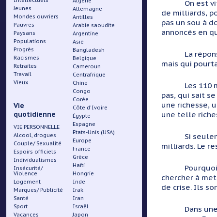
Intellectuels
Algérie
On est vite pa
Jeunes
Allemagne
de milliards, p
Mondes ouvriers
Antilles
pas un sou à d
Pauvres
Arabie saoudite
annoncés en qu
Paysans
Argentine
Populations
Asie
Progrès
Bangladesh
La réponse va 
Racismes
Belgique
mais qui pourta
Retraites
Cameroun
Travail
Centrafrique
Vieux
Chine
Les 110 millia
Congo
pas, qui sait s
Corée
une richesse, u
Vie
Côte d'Ivoire
une telle riche
quotidienne
Égypte
Espagne
VIE PERSONNELLE
Etats-Unis (USA)
Si seulement c
Alcool, drogues
Europe
Couple/ Sexualité
milliards. Le r
France
Espoirs officiels
Grèce
Individualismes
Haïti
Pourquoi ces c
Insécurité/
Violence
Hongrie
chercher à mett
Logement
Inde
de crise. Ils s
Marques/ Publicité
Irak
Santé
Iran
Sport
Israël
Dans une socié
Vacances
Japon