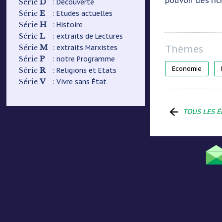
pouvoir des ric
D
: Découverte
Série
E
: Etudes actuelles
Série
H
: Histoire
Série
L
: extraits de Lectures
Série
M
: extraits Marxistes
Série
P
: notre Programme
Série
Economie
R
: Religions et Etats
Série
V
: Vivre sans État
Série
TOUS LES É
Menu
Pied
de