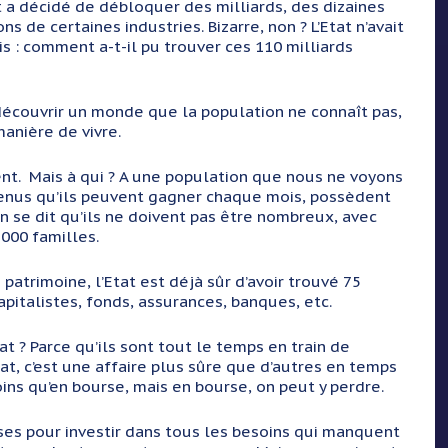
a décidé de débloquer des milliards, des dizaines
s de certaines industries. Bizarre, non ? L’Etat n’avait
 : comment a-t-il pu trouver ces 110 milliards
écouvrir un monde que la population ne connaît pas,
anière de vivre.
t. Mais à qui ? A une population que nous ne voyons
 revenus qu’ils peuvent gagner chaque mois, possèdent
On se dit qu’ils ne doivent pas être nombreux, avec
 000 familles.
rimoine, l’Etat est déjà sûr d’avoir trouvé 75
apitalistes, fonds, assurances, banques, etc.
 ? Parce qu’ils sont tout le temps en train de
tat, c’est une affaire plus sûre que d’autres en temps
oins qu’en bourse, mais en bourse, on peut y perdre.
s pour investir dans tous les besoins qui manquent