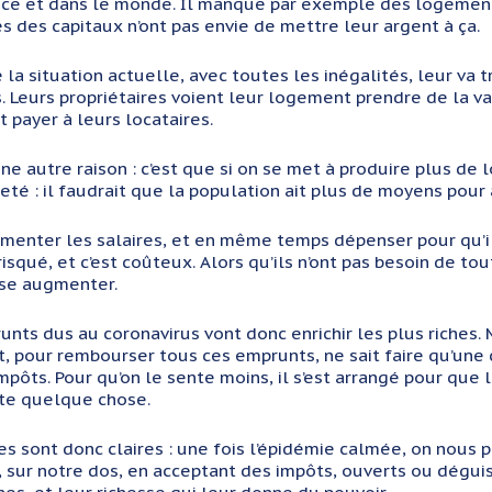
nce et dans le monde. Il manque par exemple des logement
es des capitaux n’ont pas envie de mettre leur argent à ça.
tuation actuelle, avec toutes les inégalités, leur va très
s. Leurs propriétaires voient leur logement prendre de la 
nt payer à leurs locataires.
autre raison : c’est que si on se met à produire plus de lo
eté : il faudrait que la population ait plus de moyens pour 
 les salaires, et en même temps dépenser pour qu’il y 
 risqué, et c’est coûteux. Alors qu’ils n’ont pas besoin de to
esse augmenter.
us au coronavirus vont donc enrichir les plus riches. Mai
t, pour rembourser tous ces emprunts, ne sait faire qu’une c
mpôts. Pour qu’on le sente moins, il s’est arrangé pour que 
chète quelque chose.
t donc claires : une fois l’épidémie calmée, on nous parl
ir, sur notre dos, en acceptant des impôts, ouverts ou dégu