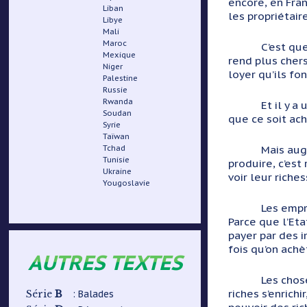
encore, en Fra
Liban
les propriétair
Libye
Mali
Maroc
C’est que la si
Mexique
rend plus cher
Niger
loyer qu’ils fo
Palestine
Russie
Rwanda
Et il y a une 
Soudan
que ce soit ach
Syrie
Taïwan
Mais augmenter
Tchad
Tunisie
produire, c’est
Ukraine
voir leur rich
Yougoslavie
Les emprunts d
Parce que l’Eta
payer par des i
fois qu’on a
AUTRES TEXTES
Les choses son
riches s’enrich
B
: Balades
Série