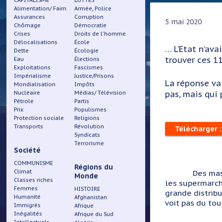
CAPITALISME
LUTTES
Alimentation/ Faim
Armée, Police
Assurances
Corruption
5 mai 2020
Chômage
Démocratie
Crises
Droits de l'homme
Délocalisations
École
…
L’Etat n’av
Dette
Écologie
trouver ces 1
Eau
Élections
Exploitations
Fascismes
Impérialisme
Justice/Prisons
La réponse va
Mondialisation
Impôts
pas, mais qui
Nucléaire
Médias/ Télévision
Pétrole
Partis
Prix
Populismes
Protection sociale
Religions
Transports
Révolution
Télécharger 
Syndicats
Terrorisme
Société
COMMUNISME
Régions du
Climat
Des masques qu
Monde
Classes riches
les supermarché
Femmes
HISTOIRE
grande distribu
Humanité
Afghanistan
voit pas du tou
Immigrés
Afrique
Inégalités
Afrique du Sud