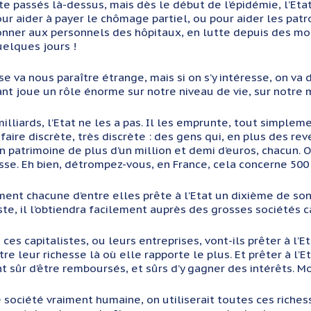
ssés là-dessus, mais dès le début de l’épidémie, l’Etat 
our aider à payer le chômage partiel, ou pour aider les patron
onner aux personnels des hôpitaux, en lutte depuis des mois
elques jours !
nous paraître étrange, mais si on s’y intéresse, on va d
nt joue un rôle énorme sur notre niveau de vie, sur notre m
rds, l’Etat ne les a pas. Il les emprunte, tout simplemen
e faire discrète, très discrète : des gens qui, en plus des
n patrimoine de plus d’un million et demi d’euros, chacun. 
sse. Eh bien, détrompez-vous, en France, cela concerne 500
hacune d’entre elles prête à l’Etat un dixième de son pat
este, il l’obtiendra facilement auprès des grosses sociétés c
apitalistes, ou leurs entreprises, vont-ils prêter à l’Etat
re leur richesse là où elle rapporte le plus. Et prêter à l’E
ont sûr d’être remboursés, et sûrs d’y gagner des intérêts. M
té vraiment humaine, on utiliserait toutes ces richesse