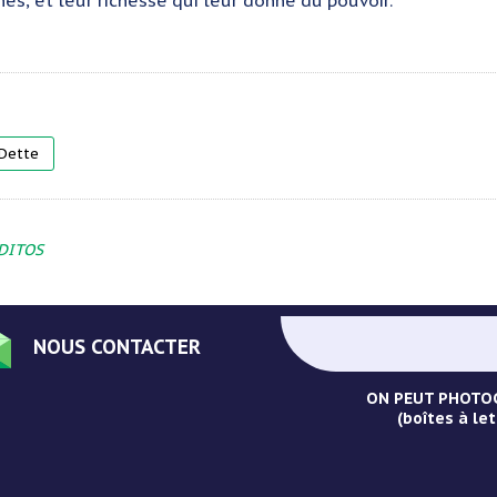
hes, et leur richesse qui leur donne du pouvoir.
Dette
DITOS
NOUS CONTACTER
ON PEUT PHOTOC
(boîtes à let