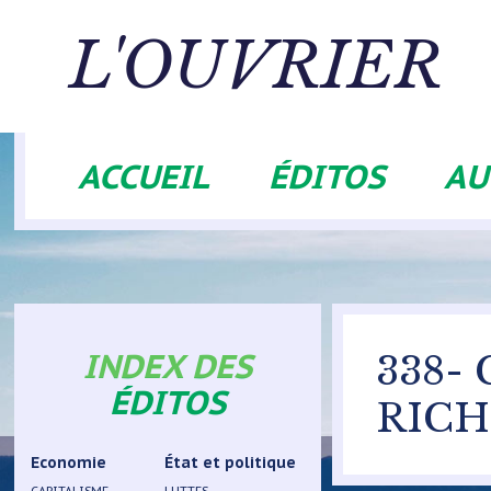
Aller
au
L'OUVRIER
contenu
principal
ACCUEIL
ÉDITOS
AU
Navigation
principale
INDEX DES
338-
ÉDITOS
RICH
Economie
État et politique