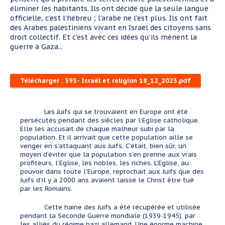
éliminer les habitants. Ils ont décidé que la seule langue
officielle, c’est l’hébreu ; l’arabe ne l’est plus. Ils ont fait
des Arabes palestiniens vivant en Israël des citoyens sans
droit collectif. Et c’est avec ces idées qu’ils mènent la
guerre à Gaza...
Télécharger : 393- Israël et religion 18_12_2023.pdf
Les Juifs qui se trouvaient en Europe ont été
persécutés pendant des siècles par l’Eglise catholique.
Elle les accusait de chaque malheur subi par la
population. Et il arrivait que cette population aille se
venger en s’attaquant aux Juifs. C’était, bien sûr, un
moyen d’éviter que la population s’en prenne aux vrais
profiteurs, l’Eglise, les nobles, les riches. L’Eglise, au
pouvoir dans toute l’Europe, reprochait aux Juifs que des
Juifs d’il y a 2000 ans avaient laissé le Christ être tué
par les Romains.
Cette haine des Juifs a été récupérée et utilisée
pendant la Seconde Guerre mondiale (1939-1945), par
les alliés du régime nazi allemand. Une énorme machine