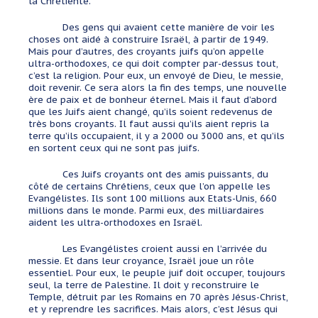
la Chrétienté.
Des gens qui avaient cette manière de voir les
choses ont aidé à construire Israël, à partir de 1949.
Mais pour d’autres, des croyants juifs qu’on appelle
ultra-orthodoxes, ce qui doit compter par-dessus tout,
c’est la religion. Pour eux, un envoyé de Dieu, le messie,
doit revenir. Ce sera alors la fin des temps, une nouvelle
ère de paix et de bonheur éternel. Mais il faut d’abord
que les Juifs aient changé, qu’ils soient redevenus de
très bons croyants. Il faut aussi qu’ils aient repris la
terre qu’ils occupaient, il y a 2000 ou 3000 ans, et qu’ils
en sortent ceux qui ne sont pas juifs.
Ces Juifs croyants ont des amis puissants, du
côté de certains Chrétiens, ceux que l’on appelle les
Evangélistes. Ils sont 100 millions aux Etats-Unis, 660
millions dans le monde. Parmi eux, des milliardaires
aident les ultra-orthodoxes en Israël.
Les Evangélistes croient aussi en l’arrivée du
messie. Et dans leur croyance, Israël joue un rôle
essentiel. Pour eux, le peuple juif doit occuper, toujours
seul, la terre de Palestine. Il doit y reconstruire le
Temple, détruit par les Romains en 70 après Jésus-Christ,
et y reprendre les sacrifices. Mais alors, c’est Jésus qui