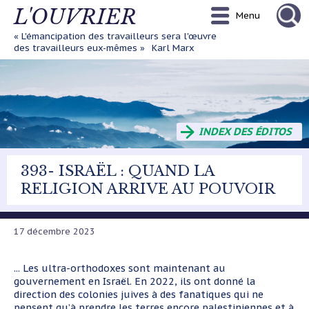
Aller
L'OUVRIER
Menu
au
contenu
« L'émancipation des travailleurs sera l'œuvre
principal
des travailleurs eux-mêmes »
Karl Marx
INDEX DES ÉDITOS
393- ISRAËL : QUAND LA
RELIGION ARRIVE AU POUVOIR
17 décembre 2023
...
Les ultra-orthodoxes sont maintenant au
gouvernement en Israël. En 2022, ils ont donné la
direction des colonies juives à des fanatiques qui ne
pensent qu’à prendre les terres encore palestiniennes et à