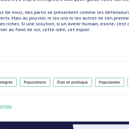
s de nous, des partis se présentent comme les défenseurs d
erts. Mais au pouvoir, ni les uns ni les autres ne s’en pren
es riches. Si une solution, si un avenir humain, existe, c’est 
iver au fond de soi, cette idée, cet espoir.
mmigrés
Populations
État et politique
Populismes
DITOS