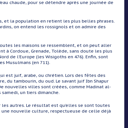
 l’eau chaude, pour se détendre après une journée de
s, et la population en retient les plus belles phrases.
ardins, on entend les rossignols et on admire des
outes les maisons se ressemblent, et on peut aller
ient à Cordoue, Grenade, Tolède, sans doute les plus
rd de l’Europe (les Wisigoths en 476). Enfin, sont
 les Musulmans (en 711).
i est juif, arabe, ou chrétien. Lors des fêtes des
e, du tambourin, du oud. Le savant juif Ibn Shapur
e nouvelles villes sont créées, comme Madinat al-
rs samedi, un tiers dimanche.
les autres. Le résultat est qu’elles se sont toutes
st une nouvelle culture, respectueuse de celle déjà