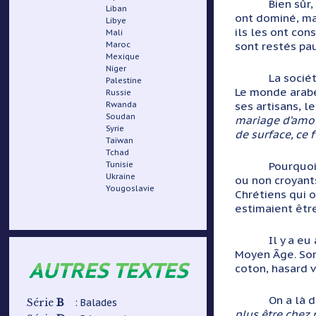
Bien sûr,
Liban
ont dominé, mai
Libye
ils les ont con
Mali
sont restés pau
Maroc
Mexique
Niger
La sociét
Palestine
Le monde arabe 
Russie
ses artisans, l
Rwanda
Soudan
mariage d’amour
Syrie
de surface, ce 
Taïwan
Tchad
Pourquoi
Tunisie
Ukraine
ou non croyants
Yougoslavie
Chrétiens qui o
estimaient êtr
Il y a e
Moyen Âge. Son
AUTRES TEXTES
coton, hasard 
On a là 
B
: Balades
Série
plus être chez n