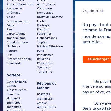
CAPITALISME
LUTTES
Alimentation/ Faim
Armée, Police
Assurances
Corruption
24 juin 2024
Chômage
Démocratie
Crises
Droits de l'homme
Délocalisations
École
Un pays tout 
Dette
Écologie
comme la Franc
Eau
Élections
Exploitations
Fascismes
monde connu ! 
Impérialisme
Justice/Prisons
actuelle...
Mondialisation
Impôts
Nucléaire
Médias/ Télévision
Pétrole
Partis
Prix
Populismes
Télécharger :
Protection sociale
Religions
Transports
Révolution
Syndicats
Terrorisme
Société
Un pays 
COMMUNISME
Régions du
France a su ain
Climat
Monde
Classes riches
pas un rêve, c’e
Femmes
HISTOIRE
Humanité
Afghanistan
L’on y a
Immigrés
Afrique
Inégalités
Afrique du Sud
Dans la capital