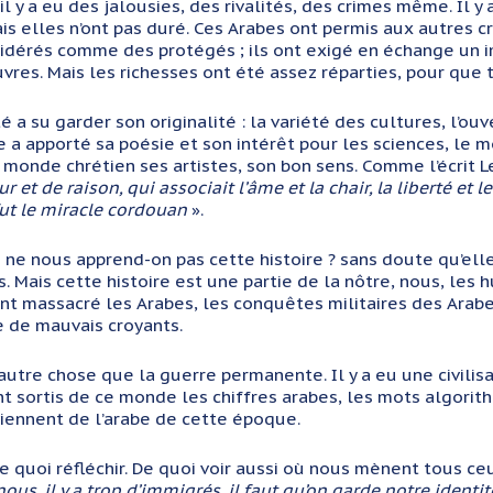
 il y a eu des jalousies, des rivalités, des crimes même. Il 
s elles n’ont pas duré. Ces Arabes ont permis aux autres croy
sidérés comme des protégés ; ils ont exigé en échange un im
vres. Mais les richesses ont été assez réparties, pour que 
é a su garder son originalité : la variété des cultures, l’ou
a apporté sa poésie et son intérêt pour les sciences, le m
e monde chrétien ses artistes, son bon sens. Comme l’écrit L
 et de raison, qui associait l’âme et la chair, la liberté et 
fut le miracle cordouan
».
 ne nous apprend-on pas cette histoire ? sans doute qu’elle
. Mais cette histoire est une partie de la nôtre, nous, les 
nt massacré les Arabes, les conquêtes militaires des Arabes,
e de mauvais croyants.
u autre chose que la guerre permanente. Il y a eu une civilis
t sortis de ce monde les chiffres arabes, les mots algorith
viennent de l’arabe de cette époque.
de quoi réfléchir. De quoi voir aussi où nous mènent tous ce
ous, il y a trop d’immigrés, il faut qu’on garde notre identit