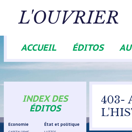
Aller
au
L'OUVRIER
contenu
principal
ACCUEIL
ÉDITOS
AU
Navigation
principale
INDEX DES
403-
ÉDITOS
L'HI
Economie
État et politique