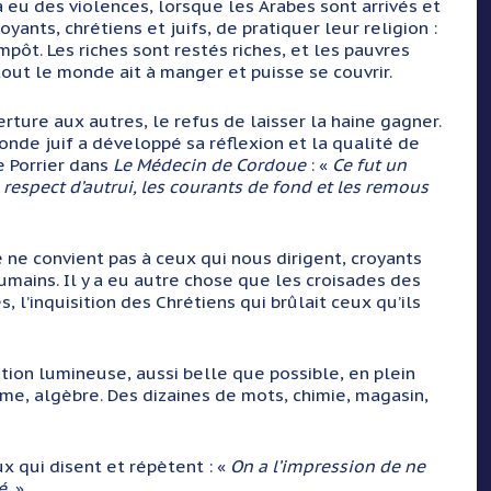
y a eu des violences, lorsque les Arabes sont arrivés et
ants, chrétiens et juifs, de pratiquer leur religion :
pôt. Les riches sont restés riches, et les pauvres
tout le monde ait à manger et puisse se couvrir.
verture aux autres, le refus de laisser la haine gagner.
onde juif a développé sa réflexion et la qualité de
e Porrier dans
Le Médecin de Cordoue
: «
Ce fut un
le respect d’autrui, les courants de fond et les remous
 ne convient pas à ceux qui nous dirigent, croyants
humains. Il y a eu autre chose que les croisades des
 l’inquisition des Chrétiens qui brûlait ceux qu’ils
ation lumineuse, aussi belle que possible, en plein
me, algèbre. Des dizaines de mots, chimie, magasin,
ux qui disent et répètent : «
On a l’impression de ne
é.
»