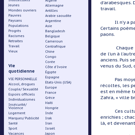
Intellectuels
Algérie
d’arabesques. 
Jeunes
Allemagne
travail.
Mondes ouvriers
Antilles
Pauvres
Arabie saoudite
Paysans
Argentine
Il n’y a 
Populations
Asie
Certains poème
Progrès
Bangladesh
paons.
Racismes
Belgique
Retraites
Cameroun
Travail
Centrafrique
Chaque c
Vieux
Chine
de l’un à l’aut
Congo
anciens. Puis s
Corée
venus du Sud, d
Vie
Côte d'Ivoire
quotidienne
Égypte
Espagne
Pas moye
VIE PERSONNELLE
Etats-Unis (USA)
Alcool, drogues
récoltes, les p
Europe
Couple/ Sexualité
est en même te
France
Espoirs officiels
Zahra, « ville 
Grèce
Individualismes
Haïti
Insécurité/
Violence
Hongrie
Ces cult
Logement
Inde
enrichies ; ch
Marques/ Publicité
Irak
là, et devenant
Santé
Iran
Sport
Israël
Vacances
Japon