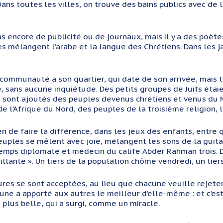
Dans toutes les villes, on trouve des bains publics avec de
pas encore de publicité ou de journaux, mais il y a des poète
s mélangent l’arabe et la langue des Chrétiens. Dans les j
ommunauté a son quartier, qui date de son arrivée, mais t
re, sans aucune inquiétude. Des petits groupes de Juifs éta
e sont ajoutés des peuples devenus chrétiens et venus du No
e l’Afrique du Nord, des peuples de la troisième religion,
n de faire la différence, dans les jeux des enfants, entre qu
euples se mêlent avec joie, mélangent les sons de la guitar
mps diplomate et médecin du calife Abder Rahman trois. D
brillante ». Un tiers de la population chôme vendredi, un tie
ures se sont acceptées, au lieu que chacune veuille rejeter 
acune a apporté aux autres le meilleur d’elle-même : et c’e
 plus belle, qui a surgi, comme un miracle.