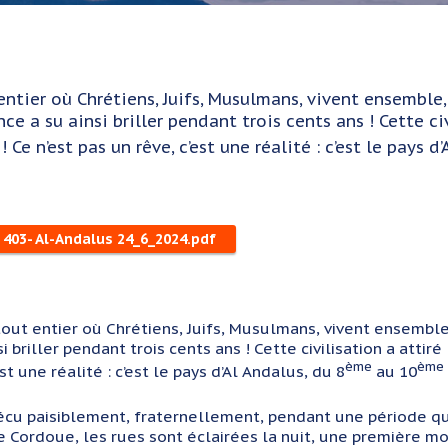
entier où Chrétiens, Juifs, Musulmans, vivent ensemble,
e a su ainsi briller pendant trois cents ans ! Cette ci
Ce n’est pas un rêve, c’est une réalité : c’est le pays d’
 403- Al-Andalus 24_6_2024.pdf
tout entier où Chrétiens, Juifs, Musulmans, vivent ensembl
si briller pendant trois cents ans ! Cette civilisation a atti
ème
ème
st une réalité : c’est le pays d’Al Andalus, du 8
au 10
 vécu paisiblement, fraternellement, pendant une période qu
e Cordoue, les rues sont éclairées la nuit, une première m