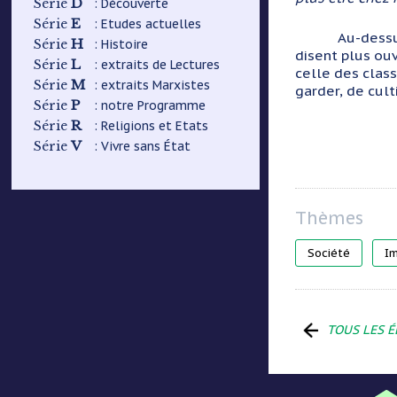
D
: Découverte
Série
E
: Etudes actuelles
Série
Au-dessu
H
: Histoire
Série
disent plus ouv
L
: extraits de Lectures
Série
celle des class
M
: extraits Marxistes
Série
garder, de cult
P
: notre Programme
Série
R
: Religions et Etats
Série
V
: Vivre sans État
Série
Société
I
TOUS LES É