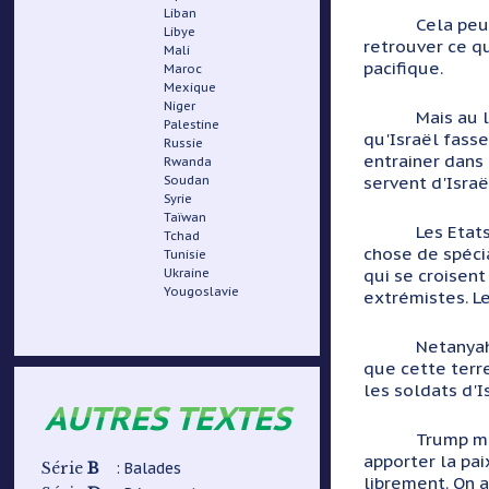
Liban
Cela peu
Libye
retrouver ce qu
Mali
pacifique.
Maroc
Mexique
Niger
Mais au l
Palestine
qu'Israël fasse
Russie
entrainer dans 
Rwanda
servent d'Israë
Soudan
Syrie
Taïwan
Les Etats
Tchad
chose de spéci
Tunisie
qui se croisent
Ukraine
Yougoslavie
extrémistes. L
Netanyah
que cette terre
les soldats d'I
AUTRES TEXTES
Trump mo
apporter la pai
B
: Balades
Série
librement. On a