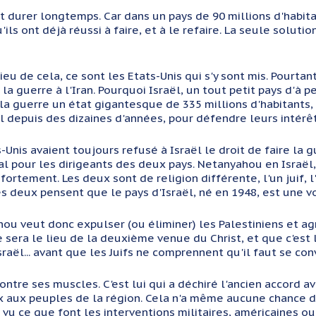
t durer longtemps. Car dans un pays de 90 millions d'habit
'ils ont déjà réussi à faire, et à le refaire. La seule solu
ieu de cela, ce sont les Etats-Unis qui s'y sont mis. Pourta
 la guerre à l'Iran. Pourquoi Israël, un tout petit pays d'à pe
la guerre un état gigantesque de 335 millions d'habitants, 
l depuis des dizaines d'années, pour défendre leurs intérê
-Unis avaient toujours refusé à Israël le droit de faire la g
al pour les dirigeants des deux pays. Netanyahou en Israël
 fortement. Les deux sont de religion différente, l'un juif, 
es deux pensent que le pays d'Israël, né en 1948, est une v
ou veut donc expulser (ou éliminer) les Palestiniens et ag
 sera le lieu de la deuxième venue du Christ, et que c'est
sraël... avant que les Juifs ne comprennent qu'il faut se conv
ntre ses muscles. C'est lui qui a déchiré l'ancien accord a
x aux peuples de la région. Cela n'a même aucune chance d'
 vu ce que font les interventions militaires, américaines ou 