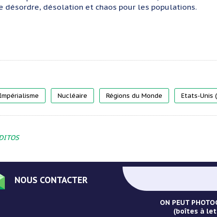
e désordre, désolation et chaos pour les populations.
Impérialisme
Nucléaire
Régions du Monde
Etats-Unis 
DITOS
NOUS CONTACTER
ON PEUT PHOTOC
(boîtes à let