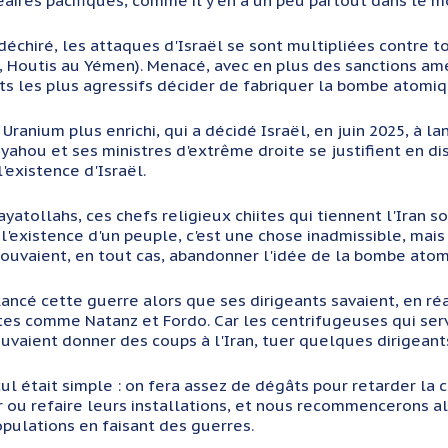
aires pacifiques, comme il y en a un peu partout dans le mo
 déchiré, les attaques d'Israël se sont multipliées contre to
k, Houtis au Yémen). Menacé, avec en plus des sanctions amé
ts les plus agressifs décider de fabriquer la bombe atomiqu
 Uranium plus enrichi, qui a décidé Israël, en juin 2025, à l
yahou et ses ministres d'extrême droite se justifient en disa
l'existence d'Israël.
yatollahs, ces chefs religieux chiites qui tiennent l'Iran s
à l'existence d'un peuple, c'est une chose inadmissible, mais
pouvaient, en tout cas, abandonner l'idée de la bombe atomi
 lancé cette guerre alors que ses dirigeants savaient, en ré
tes comme Natanz et Fordo. Car les centrifugeuses qui serve
ouvaient donner des coups à l'Iran, tuer quelques dirigeant
cul était simple : on fera assez de dégâts pour retarder la c
 ou refaire leurs installations, et nous recommencerons alors
populations en faisant des guerres.