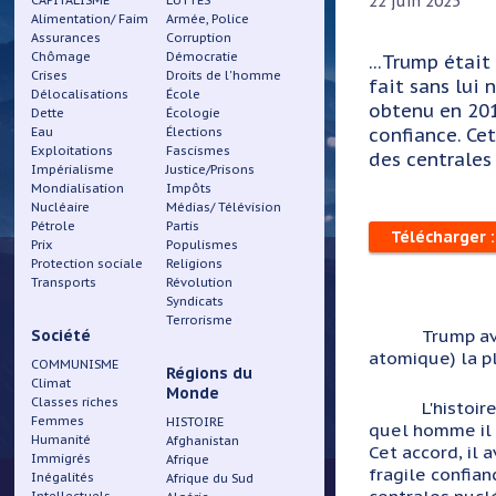
22 juin 2025
CAPITALISME
LUTTES
Alimentation/ Faim
Armée, Police
Assurances
Corruption
Chômage
Démocratie
...Trump était
Crises
Droits de l'homme
fait sans lui 
Délocalisations
École
obtenu en 201
Dette
Écologie
confiance. Cet
Eau
Élections
Exploitations
Fascismes
des centrales 
Impérialisme
Justice/Prisons
Mondialisation
Impôts
Nucléaire
Médias/ Télévision
Pétrole
Partis
Télécharger :
Prix
Populismes
Protection sociale
Religions
Transports
Révolution
Syndicats
Terrorisme
Trump av
Société
atomique) la p
COMMUNISME
Régions du
Climat
Monde
Classes riches
L'histoi
Femmes
HISTOIRE
quel homme il é
Humanité
Afghanistan
Cet accord, il
Immigrés
Afrique
fragile confian
Inégalités
Afrique du Sud