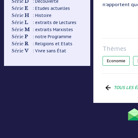
D
: Découverte
Série
n'apportent qu
E
: Etudes actuelles
Série
H
: Histoire
Série
L
: extraits de Lectures
Série
M
: extraits Marxistes
Série
P
: notre Programme
Série
R
: Religions et Etats
Série
V
: Vivre sans État
Série
Economie
TOUS LES É
Menu