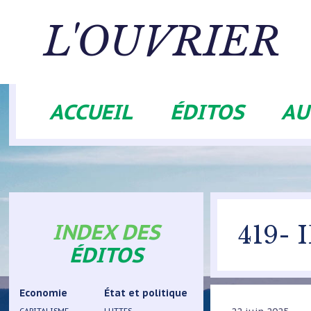
Aller
au
L'OUVRIER
contenu
principal
ACCUEIL
ÉDITOS
AU
Navigation
principale
INDEX DES
419-
ÉDITOS
Economie
État et politique