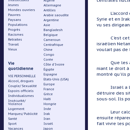
centrales nuclé
Intellectuels
Algérie
Jeunes
Allemagne
Mondes ouvriers
Antilles
L'accord
Pauvres
Arabie saoudite
Syrie et en Ira
Paysans
Argentine
vu ses dirigean
Populations
Asie
Progrès
Bangladesh
Racismes
Belgique
C'est cet
Retraites
Cameroun
israélien Netan
Travail
Centrafrique
voulait pas de 
Vieux
Chine
Congo
Corée
Que les a
Vie
Côte d'Ivoire
niant le droit 
quotidienne
Égypte
montré qu'ils 
Espagne
VIE PERSONNELLE
Etats-Unis (USA)
Alcool, drogues
Europe
Couple/ Sexualité
Israël a
France
Espoirs officiels
détruire des si
Grèce
Individualismes
sous-sol. Ils p
Haïti
Insécurité/
Violence
Hongrie
Logement
Inde
Leur cal
Marques/ Publicité
Irak
ensuite réparer
Santé
Iran
fait vivre les 
Sport
Israël
Vacances
Japon