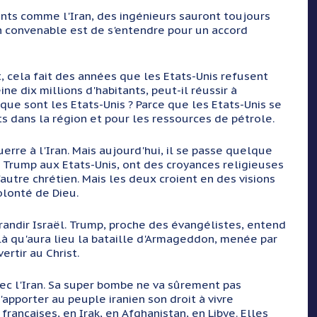
ants comme l'Iran, des ingénieurs sauront toujours
tion convenable est de s'entendre pour un accord
nt, cela fait des années que les Etats-Unis refusent
ine dix millions d'habitants, peut-il réussir à
que sont les Etats-Unis ? Parce que les Etats-Unis se
ts dans la région et pour les ressources de pétrole.
uerre à l'Iran. Mais aujourd'hui, il se passe quelque
, Trump aux Etats-Unis, ont des croyances religieuses
l'autre chrétien. Mais les deux croient en des visions
olonté de Dieu.
randir Israël. Trump, proche des évangélistes, entend
 là qu'aura lieu la bataille d'Armageddon, menée par
ertir au Christ.
vec l'Iran. Sa super bombe ne va sûrement pas
apporter au peuple iranien son droit à vivre
françaises, en Irak, en Afghanistan, en Libye. Elles