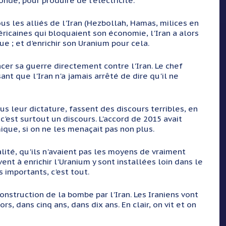
nde, pour produire de l'électricité.
us les alliés de l'Iran (Hezbollah, Hamas, milices en
ricaines qui bloquaient son économie, l'Iran a alors
e ; et d'enrichir son Uranium pour cela.
ancer sa guerre directement contre l'Iran. Le chef
nt que l'Iran n'a jamais arrêté de dire qu'il ne
ous leur dictature, fassent des discours terribles, en
 c'est surtout un discours. L'accord de 2015 avait
que, si on ne les menaçait pas non plus.
alité, qu'ils n'avaient pas les moyens de vraiment
nt à enrichir l'Uranium y sont installées loin dans le
s importants, c'est tout.
onstruction de la bombe par l'Iran. Les Iraniens vont
, dans cinq ans, dans dix ans. En clair, on vit et on