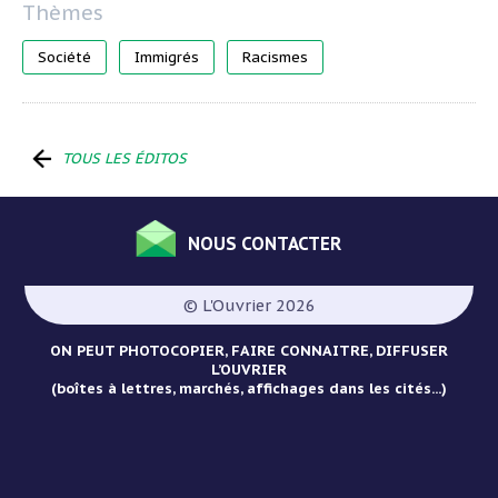
Société
Immigrés
Racismes
TOUS LES ÉDITOS
NOUS CONTACTER
Menu
Pied
© L'Ouvrier 2026
de
page
ON PEUT PHOTOCOPIER, FAIRE CONNAITRE, DIFFUSER
L’OUVRIER
(boîtes à lettres, marchés, affichages dans les cités...)