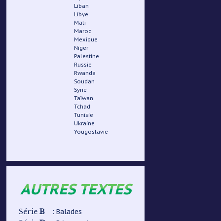
Liban
Libye
Mali
Maroc
Mexique
Niger
Palestine
Russie
Rwanda
Soudan
Syrie
Taïwan
Tchad
Tunisie
Ukraine
Yougoslavie
AUTRES TEXTES
B
: Balades
Série