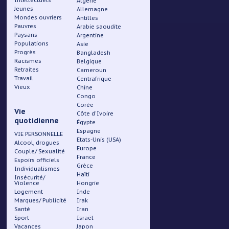
Intellectuels
Algérie
Jeunes
Allemagne
Mondes ouvriers
Antilles
Pauvres
Arabie saoudite
Paysans
Argentine
Populations
Asie
Progrès
Bangladesh
Racismes
Belgique
Retraites
Cameroun
Travail
Centrafrique
Vieux
Chine
Congo
Corée
Vie
Côte d'Ivoire
quotidienne
Égypte
Espagne
VIE PERSONNELLE
Etats-Unis (USA)
Alcool, drogues
Europe
Couple/ Sexualité
France
Espoirs officiels
Grèce
Individualismes
Haïti
Insécurité/
Violence
Hongrie
Logement
Inde
Marques/ Publicité
Irak
Santé
Iran
Sport
Israël
Vacances
Japon