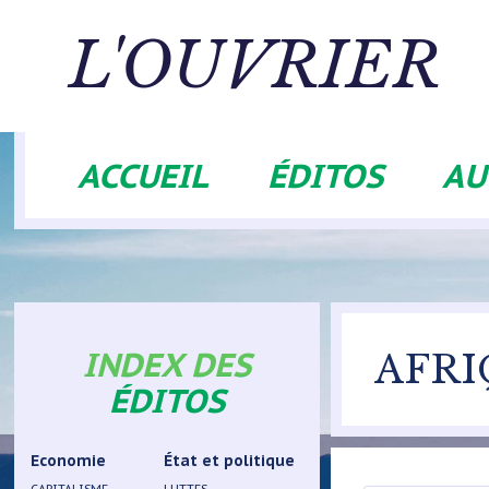
Aller
au
L'OUVRIER
contenu
principal
ACCUEIL
ÉDITOS
AU
Navigation
principale
INDEX DES
AFRI
ÉDITOS
Economie
État et politique