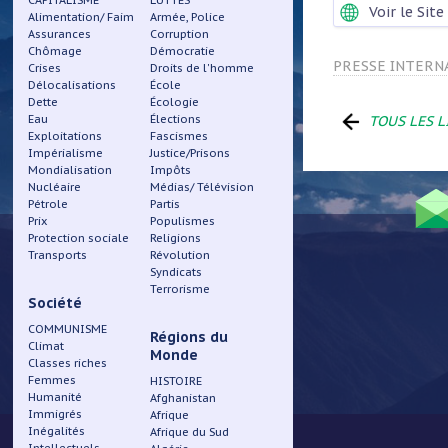
CAPITALISME
LUTTES
Voir le Site
Alimentation/ Faim
Armée, Police
Assurances
Corruption
Chômage
Démocratie
PRESSE INTERN
Crises
Droits de l'homme
Délocalisations
École
Dette
Écologie
Eau
Élections
TOUS LES L
Exploitations
Fascismes
Impérialisme
Justice/Prisons
Mondialisation
Impôts
Nucléaire
Médias/ Télévision
Pétrole
Partis
Prix
Populismes
Protection sociale
Religions
Menu
Transports
Révolution
Syndicats
Terrorisme
Pied
Société
de
COMMUNISME
Régions du
Climat
Monde
Classes riches
page
Femmes
HISTOIRE
Humanité
Afghanistan
Immigrés
Afrique
Inégalités
Afrique du Sud