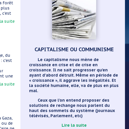
a forêt
 plus
 c'est
 la suite
CAPITALISME OU COMMUNISME
ge, du
Le capitalisme nous mène de
: c'est
croissance en crise et de crise en
croissance. Il ne sait progresser qu’en
ur
ayant d’abord détruit. Même en période de
ant une
« croissance », il aggrave les inégalités. Et
 la suite
la société humaine, elle, va de plus en plus
mal.
Ceux que l’on entend proposer des
solutions de rechange nous parlent du
haut des sommets du système (journaux
télévisés, Parlement, etc)
 Gaza,
s ou de
Lire la suite
faire ne