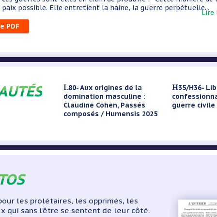
aix possible. Elle entretient la haine, la guerre perpétuelle...
Lire
le PDF
AUTÉS
L80- Aux origines de la
H35/H36- Liban : du
domination masculine :
confessionna
Claudine Cohen, Passés
guerre civile
composés / Humensis 2025
ITOS
our les prolétaires, les opprimés, les
x qui sans l’être se sentent de leur côté.