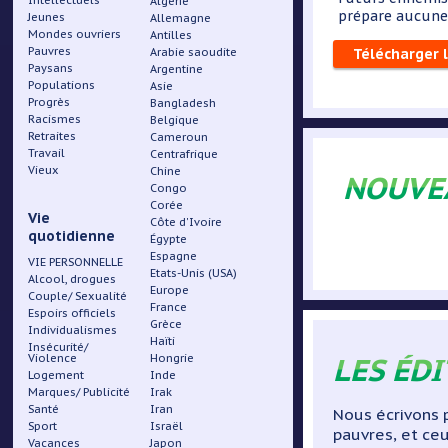
Intellectuels
Algérie
prépare aucune p
Jeunes
Allemagne
Mondes ouvriers
Antilles
Pauvres
Arabie saoudite
Télécharger 
Paysans
Argentine
Populations
Asie
Progrès
Bangladesh
Racismes
Belgique
Retraites
Cameroun
Travail
Centrafrique
Vieux
Chine
NOUVE
Congo
Corée
Vie
Côte d'Ivoire
quotidienne
Égypte
Espagne
VIE PERSONNELLE
Etats-Unis (USA)
Alcool, drogues
Europe
Couple/ Sexualité
France
Espoirs officiels
Grèce
Individualismes
Haïti
Insécurité/
LES ÉD
Violence
Hongrie
Logement
Inde
Marques/ Publicité
Irak
Santé
Iran
Nous écrivons p
Sport
Israël
pauvres, et ceu
Vacances
Japon