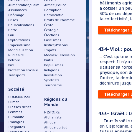
CAPITALISME
LUTTES
bâtiments agric
Alimentation/ Faim
Armée, Police
à cotiser un pe
Assurances
Corruption
30% de ces dépen
Chômage
Démocratie
la collectivité,
Crises
Droits de l'homme
Délocalisations
École
Télécharger 
Dette
Écologie
Eau
Élections
Exploitations
Fascismes
Impérialisme
Justice/Prisons
434- Viol : po
Mondialisation
Impôts
Nucléaire
Médias/ Télévision
...
C'est qu'une 
Pétrole
Partis
respect. Il n'y a
Prix
Populismes
utiliser sa forc
Protection sociale
Religions
physique, son d
Transports
Révolution
l'autre, la domi
Syndicats
déchirure jusque
Terrorisme
Société
Télécharger 
COMMUNISME
Régions du
Climat
Monde
Classes riches
Femmes
HISTOIRE
433- Israël : 
Humanité
Afghanistan
...
Tout Israël s
Immigrés
Afrique
en Cisjordanie,
Inégalités
Afrique du Sud
futurs ennemis 