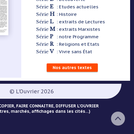
E
: Etudes actuelles
Série
H
: Histoire
Série
L
: extraits de Lectures
Série
M
: extraits Marxistes
Série
P
: notre Programme
Série
R
: Religions et Etats
Série
V
: Vivre sans État
Série
Nos autres textes
© L'Ouvrier 2026
OPIER, FAIRE CONNAITRE, DIFFUSER L’OUVRIER
tres, marchés, affichages dans les cités...)