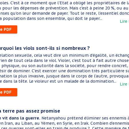
oles. C'est à ce moment que l'Etat a obligé les propriétaires de l
u pour les dépenses de prévention. Mais c'est à peine 20 %, ou au
ses qu'on leur demande de payer. Tout le reste, l'essentiel donc,
 la population dans son ensemble, qui doit le payer...
Lire
le PDF
urquoi les viols sont-ils si nombreux ?
relation sexuelle, cela veut dire un minimum d'égalité, un échan
 rien de tout cela dans le viol. Violer, c'est tout à fait autre chose 
e physique, ou son autorité dans la société, pour rendre concret,
ésir de dominer. C'est exercer une domination très particulière s
nation la plus invasive, jusque dans le corps de l'autre, provoqu
 dans la tête. Le violeur est un malade de la domination...
Lire
le PDF
la terre pas assez promise
e vit dans la guerre.
Netanyahou prétend éliminer ses ennemis à
 en Iran, au Liban, au Yémen, en Syrie, en Irak. Combien d'ennemi
ces guerres sont-elles en train de produire ? Cette manière de 