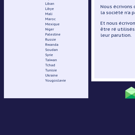
Liban
Nous écrivons d
Libye
la société n’a p
Mali
Maroc
Et nous écrivo
Mexique
être ré utilisé
Niger
leur parution.
Palestine
Russie
Rwanda
Soudan
Syrie
Taïwan
Tchad
Tunisie
Ukraine
Yougoslavie
Menu
Pied
de