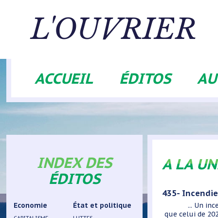
Aller
au
L'OUVRIER
contenu
principal
ACCUEIL
ÉDITOS
AU
Navigation
principale
INDEX DES
A LA UN
ÉDITOS
435- Incendies
Economie
État et politique
... Un incendi
que celui de 202