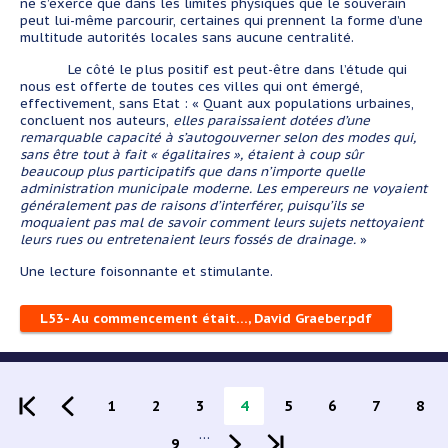
ne s’exerce que dans les limites physiques que le souverain
peut lui-même parcourir, certaines qui prennent la forme d’une
multitude autorités locales sans aucune centralité.
Le côté le plus positif est peut-être dans l’étude qui
nous est offerte de toutes ces villes qui ont émergé,
effectivement, sans Etat : « Quant aux populations urbaines,
concluent nos auteurs,
elles paraissaient dotées d’une
remarquable capacité à s’autogouverner selon des modes qui,
sans être tout à fait « égalitaires », étaient à coup sûr
beaucoup plus participatifs que dans n’importe quelle
administration municipale moderne. Les empereurs ne voyaient
généralement pas de raisons d’interférer, puisqu’ils se
moquaient pas mal de savoir comment leurs sujets nettoyaient
leurs rues ou entretenaient leurs fossés de drainage.
»
Une lecture foisonnante et stimulante.
L53- Au commencement était…, David Graeber.pdf
Pagination
Page
1
Page
2
Page
3
Page
4
Page
5
Page
6
Page
7
Pag
8
…
Page
9